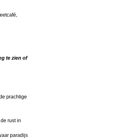
 eetcafé,
g te zien of
de prachtige
de rust in
aar paradijs