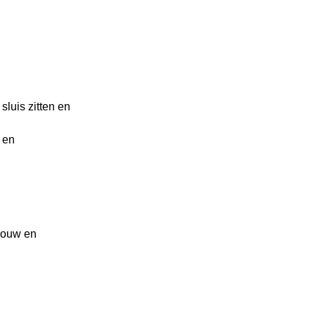
sluis zitten en
 en
bouw en