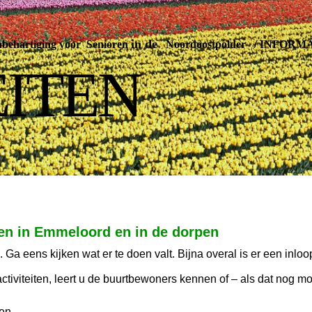
in de
ehartiging voor Senioren
Noordoostpolder
/
INFORMA
EITEN
en in Emmeloord en in de dorpen
. Ga eens kijken wat er te doen valt. Bijna overal is er een inloo
tiviteiten, leert u de buurtbewoners kennen of – als dat nog mog
en.