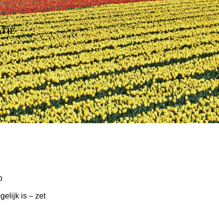
TIE
p
elijk is – zet