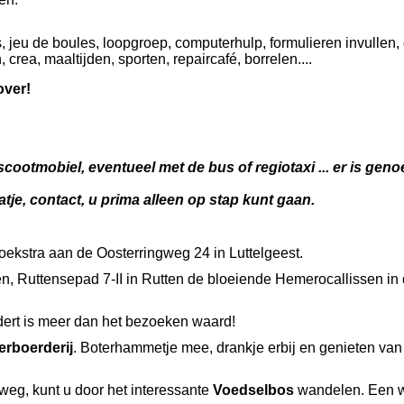
os, jeu de boules, loopgroep, computerhulp, formulieren invullen,
crea, maaltijden, sporten, repaircafé, borrelen....
over!
scootmobiel, eventueel met de bus of regiotaxi ... er is genoe
atje, contact, u prima alleen op stap kunt gaan.
 Hoekstra aan de Oosterringweg 24 in Luttelgeest.
en, Ruttensepad 7-II in Rutten de bloeiende Hemerocallissen in 
dert is meer dan het bezoeken waard!
erboerderij
. Boterhammetje mee, drankje erbij en genieten van 
weg, kunt u door het interessante
Voedselbos
wandelen. Een w