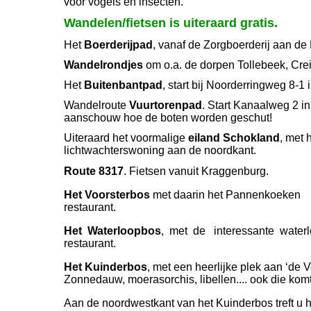
voor vogels en insecten.
Wandelen/fietsen is uiteraard gratis.
Het
Boerderijpad
, vanaf de Zorgboerderij aan d
Wandelrondjes
om o.a. de dorpen Tollebeek, Creil,
Het
Buitenbantpad
, start bij Noorderringweg 8-1 
Wandelroute
Vuurtorenpad
. Start Kanaalweg 2 in 
aanschouw hoe de boten worden geschut!
Uiteraard het voormalige
eiland Schokland
, met 
lichtwachterswoning aan de noordkant.
Route 8317
. Fietsen vanuit Kraggenburg.
Het Voorsterbos
met daarin het Pannenkoeken
restaurant.
Het Waterloopbos
, met de interessante waterl
restaurant.
Het Kuinderbos
, met een heerlijke plek aan ‘de V
Zonnedauw, moerasorchis, libellen.... ook die komt
Aan de noordwestkant van het Kuinderbos treft u 