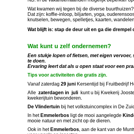
Wat kwamen wij tegen bij de diverse buurthuizen?
Dat zijn: koffie-inloop, biljarten, yoga, ouderenso
knutselen, bewegen, spelletjes, kaarten, wandelen, 
Wat blijft is: stap de deur uit en ga die drempel 
Wat kunt u zelf ondernemen?
Een stukje lopen of fietsen, met eigen vervoer, 
te doen.
Ervaring leert dat als u open staat voor een pra
Tips voor activiteiten die gratis zijn.
Vanaf zaterdag
29 juni
Kersentijd bij Fruitbedrijf
Alle
zaterdagen in juli
kunt u bij Kwekerij Joost
kwekerijtuin bewonderen.
De Vlindertuin
bij het volkstuincomplex in De Zui
In het
Emmelerbos
ligt de mooi aangelegde
Kind
mooie natuur en met zicht op de dieren.
Ook in het
Emmelerbos
, aan de kant van de Munt