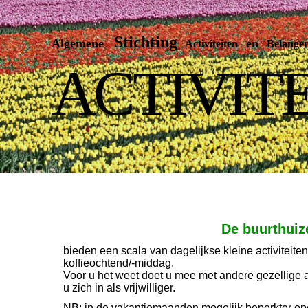
Stichting
Algemene
en
Activiteiten
Belangenb
ACTIVIT
De buurthuiz
bieden een scala van dagelijkse kleine activiteiten
koffieochtend/-middag.
Voor u het weet doet u mee met andere gezellige ac
u zich in als vrijwilliger.
NB: in de vakantiemaanden mogelijk beperkter op