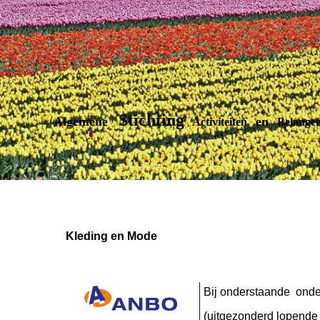
Stichting
Algemene
en
Activiteiten
Belangenb
Kleding en Mode
Bij onderstaande onder
(uitgezonderd lopende 