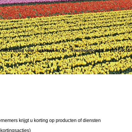
in de
ehartiging voor Senioren
Noordoostpolder
/
INFORMA
nemers krijgt u korting op producten of diensten
kortingsacties)