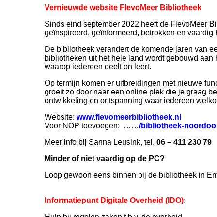
Vernieuwde website FlevoMeer Bibliotheek
Sinds eind september 2022 heeft de FlevoMeer Bib
geïnspireerd, geïnformeerd, betrokken en vaardig
De bibliotheek verandert de komende jaren van ee
bibliotheken uit het hele land wordt gebouwd aan
waarop iedereen deelt en leert.
Op termijn komen er uitbreidingen met nieuwe funct
groeit zo door naar een online plek die je graag b
ontwikkeling en ontspanning waar iedereen welko
Website:
www.flevomeerbibliotheek.nl
Voor NOP toevoegen: ……
/bibliotheek-noordoo
Meer info bij Sanna Leusink, tel.
06 – 411 230 79
Minder of niet vaardig op de PC?
Loop gewoon eens binnen bij de bibliotheek in Em
Informatiepunt Digitale Overheid (IDO)
:
Hulp bij regelen zaken t.b.v. de overheid.