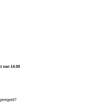
nd
van 14.00
 geregeld?