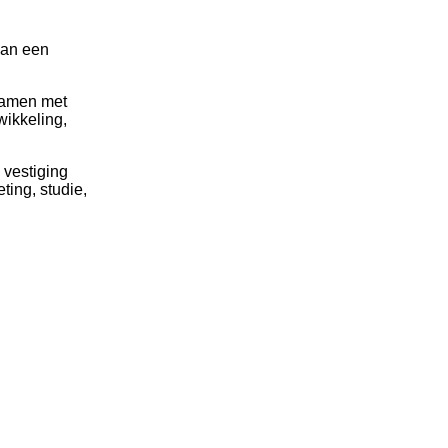
aan een
 Samen met
wikkeling
,
 vestiging
ting, studie,