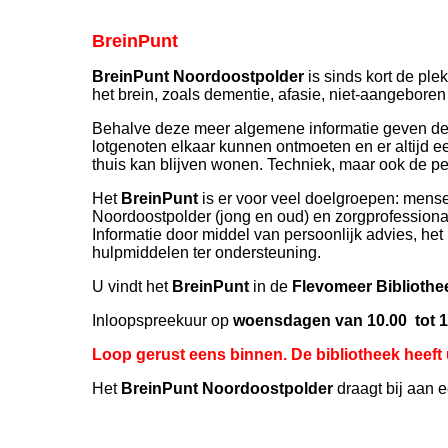
BreinPunt
BreinPunt Noordoostpolder
is sinds kort de ple
het brein, zoals dementie, afasie, niet-aangeboren 
Behalve deze meer algemene informatie geven de
lotgenoten elkaar kunnen ontmoeten en er altijd e
thuis kan blijven wonen. Techniek, maar ook de pe
Het
BreinPunt
is er voor veel doelgroepen: men
Noordoostpolder (jong en oud) en zorgprofessiona
Informatie door middel van persoonlijk advies, he
hulpmiddelen ter ondersteuning.
U vindt het
BreinPunt
in de
Flevomeer Bibliothe
Inloopspreekuur op
woensdagen van 10.00 tot 11
Loop gerust eens binnen. De bibliotheek heeft
Het
BreinPunt Noordoostpolder
draagt bij aan 