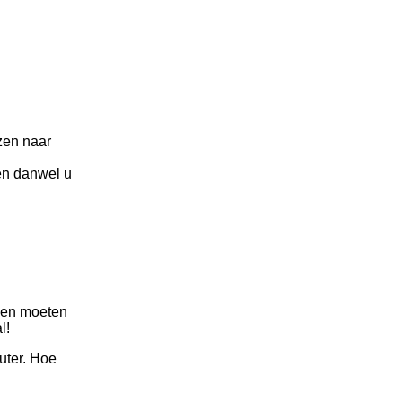
zen naar
en danwel u
aken moeten
l!
uter. Hoe