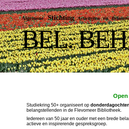
Stichting
Algemene
en
Activiteiten
Belangenb
BEL. BEH
Open 
Studiekring 50+ organiseert op
donderdagochtend
belangstellenden in de Flevomeer Bibliotheek.
Iedereen van 50 jaar en ouder met een brede belan
actieve en inspirerende gespreksgroep.