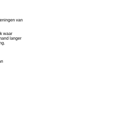
doeningen van
ek waar
emand langer
ng.
an