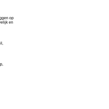
oggen op
elijk en
l,
p,