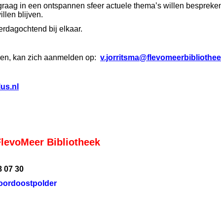
graag in een ontspannen sfeer actuele thema’s willen bespreke
llen blijven.
rdagochtend bij elkaar.
doen, kan zich aanmelden op:
v.jorritsma@flevomeerbibliothee
us.nl
FlevoMeer Bibliotheek
8 07 30
noordoostpolder