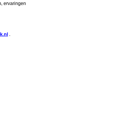
n, ervaringen
k.nl
.