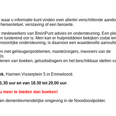
k waar u informatie kunt vinden over allerlei verschillende aan
hersenletsel, verslaving of een beroerte.
 medewerkers van BreinPunt advies en ondersteuning. Een pl
en luisterend oor is. Men kan er hulpmiddelen bekijken zodat i
rsoonlijke ondersteuning, is daarvoor een waardevolle aanvulli
sen met geheugenproblemen, mantelzorgers, inwoners van de
ls.
t lenen van boeken, geluidsdragers en het beschikbaar stellen v
ek
, Harmen Visserplein 5 in Emmeloord.
.30 uur en van 18.30 tot 20.00 uur
.
 u meer te bieden dan boeken!
een dementievriendelijke omgeving in de Noordoostpolder.